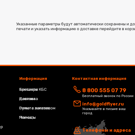
Указанные параметры будут автоматически сохранены и доба
печати и указать информацию о доставке перейдите в корз
Информация
Контактная информация
Брошюра КБС
Контакты
8 800 555 07 79
Бесплатный звонок по России
Навивка
Доставка
info@goldflyer.ru
Ручки с логотипом
Оплата заказов
Указывайте в письме ваш
город
Магниты
Помощь
ер
Телефоны и адреса