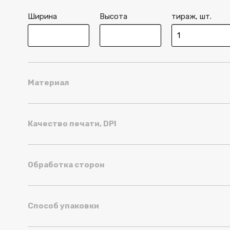
Ширина
Высота
тираж, шт.
Материал
Качество печати, DPI
Обработка сторон
Способ упаковки