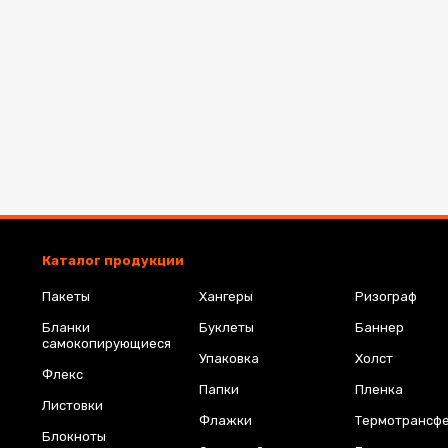
Каталог продукции
Пакеты
Хангеры
Ризограф
Бланки
Буклеты
Баннер
самокопирующиеся
Упаковка
Холст
Флекс
Папки
Пленка
Листовки
Флажки
Термотрансф
Блокноты